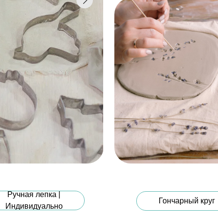
ая лепка |
Гончарный круг
видуально
Курсы
Рос
ручной лепке