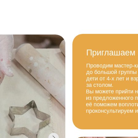
Приглашаем Вас на
Проводим мастер-классы по кер
до большой группы 30 человек. 
дети от 4-х лет и взрослые, на 
за столом.
Вы можете прийти на мастер-кла
из предложенного предмет. Если
её поможем воплотить, оставьте
проконсультируем и рассчитаем 