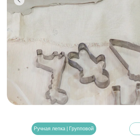
Ручн
Ручная лепка | Групповой
Инди
Для большой компании
Групповые МК по 