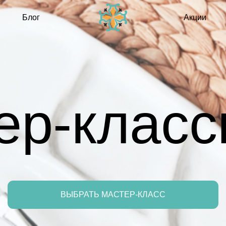
Подароч
лог
Акции
сертифи
р-классы
ВЫБРАТЬ МАСТЕР-КЛАСС