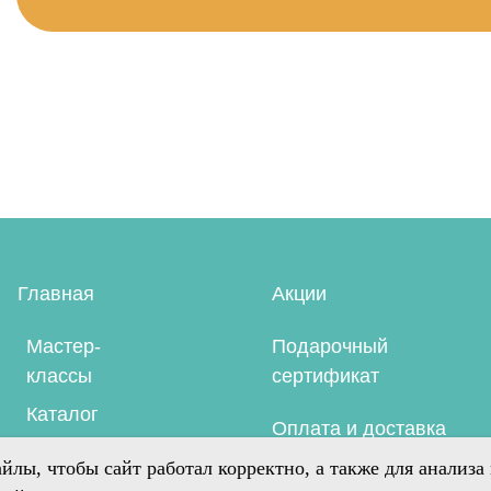
вная
Акции
го
10
тер-
Подарочный
О
ссы
сертификат
алог
+
Оплата и доставка
аров
+
m
г
Контакты
Договор
По
оферты
ко
йлы, чтобы сайт работал корректно, а также для анализа