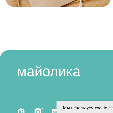
майолика
Гла
Мас
кла
Кат
тов
*
Бло
*
Instagram является продуктом компании Meta Platforms Inc., которая
признана экстремистской организацией и запрещена на территории
Российской Федерации.
Мы используем cookie-фа