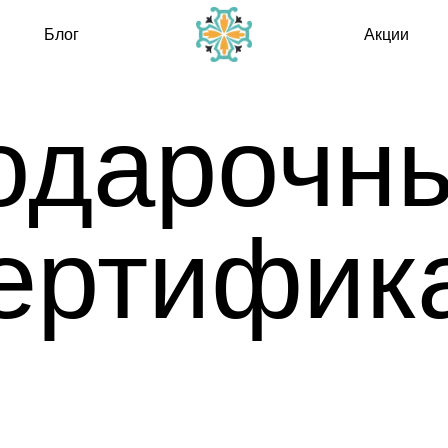
Подароч
лог
Акции
сертифи
дарочный
ртификат