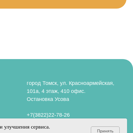
род Томск, ул. Красноармейская,
1а, 4 этаж, 410 офис.
становка Усова
7(3822)22-78-26
7952-898-25-76
aiolica.tomsk@gmail.com
литика
нфиденциальности
 и улучшения сервиса.
Принять