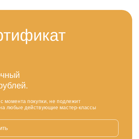
икат
купки, не подлежит
йствующие мастер-классы