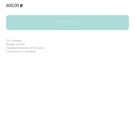
600,00
₽
ЗАПИСАТЬСЯ
От 5 человек
Возраст от 4 лет
Продолжительность 45-60 минут
Стоимость за 1 человека