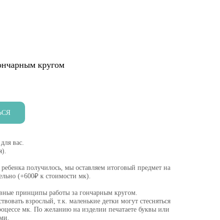
ончарным кругом
ЬСЯ
для вас.
я).
 ребенка получилось, мы оставляем итоговый предмет на
ельно (+600₽ к стоимости мк).
овные принципы работы за гончарным кругом.
твовать взрослый, т.к. маленькие детки могут стесняться
оцессе мк. По желанию на изделии печатаете буквы или
ми.