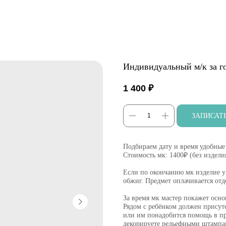
Индивидуальный м/к за г
1 400
₽
ЗАПИСАТ
Подбираем дату и время удобные 
Стоимость мк: 1400₽ (без издели
Если по окончанию мк изделие у
обжиг. Предмет оплачивается отд
За время мк мастер покажет осн
Рядом с ребёнком должен присутс
или им понадобится помощь в пр
декорируете рельефными штампа