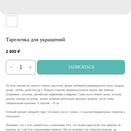
Тарелочка для украшений
2 800
₽
ЗАПИСАТЬСЯ
На этом занятии вы можете слепить тарелочку, форму выбираете индивидуально (круг, квадрат,
домик, листик, рыба или др.). Придать изделию индивидуальность можно при помощи
штампиков с русским, английским алфавитами и цифрами. Глина после обжига белая, поэтому
красить палитру не нужно, можно добавить небольшие цветовые акценты, после лепки
специальными красками. D изделия - 16 см
Готовый предмет забираете через 5-6 недель после: сушки, 2-х высокотемпературных обжигов и
глазуровки.
Понимаем, что у всех разный вкус и пожелания того, что можно нарисовать или написать на
изделии, но у нас есть определенные правила. Мы не печатаем и не обжигаем изделия, на