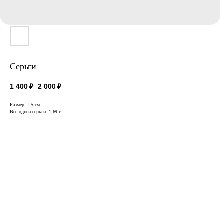
Серьги
1 400
₽
2 000
₽
Размер: 1,5 см
Вес одной серьги: 1,69 г