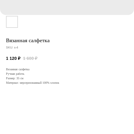
Вязанная салфетка
SKU:
s-4
1 120
₽
1 600
₽
Вязанная салфетка
Ручная работа.
Размер: 35 см
Материал: мерсеризованный 100% хлопок