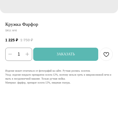
Кружка Фарфор
SKU:
kf-6
1 225
₽
1 750
₽
ЗАКАЗАТЬ
Изделие может отличаться от фотографий на сайте. Ручная роспись золотом.
Уход: изделие покрыто препаратом золота 12%, поэтому нельзя греть в микроволновой печи и
мыть в посудомоечной машине. Только ручная мойка.
Материал: фарфор, препарат золота 12%, пищевая глазурь.