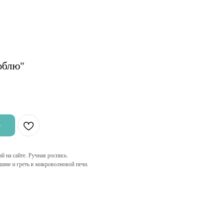
юблю"
Ь
 на сайте. Ручная роспись.
ине и греть в микроволновой печи.