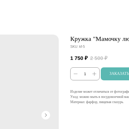
Кружка "Мамочку л
SKU:
kf-5
1 750
₽
2 500
₽
ЗАКАЗАТ
Изделие может отличаться от фотографий
Уход: можно мыть в посудомоечной маш
Материал: фарфор, пищевая глазурь.