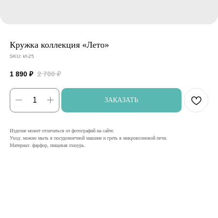
Кружка коллекция «Лето»
SKU:
kf-25
1 890
₽
2 700
₽
ЗАКАЗАТЬ
Изделие может отличаться от фотографий на сайте.
Уход: можно мыть в посудомоечной машине и греть в микроволновой печи.
Материал: фарфор, пищевая глазурь.