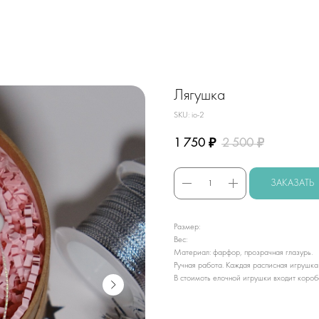
Лягушка
SKU:
io-2
1 750
2 500
₽
₽
ЗАКАЗАТЬ
Размер:
Вес:
Материал: фарфор, прозрачная глазурь.
Ручная работа. Каждая расписная игрушка
В стоимоть елочной игрушки входит короб